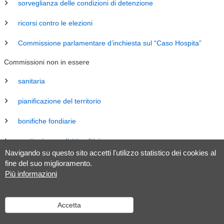
sorveglianza delle condizioni di detenzione
ricorsi contro le elezioni
Commissione parlamentare d’inchiesta sul “Caso Hospita”
Commissioni non in essere
sanitaria
pianificazione del territorio
bonifiche fondiarie
costituzione e diritti politici
Navigando su questo sito accetti l'utilizzo statistico dei cookies al
energia
fine del suo miglioramento.
Più informazioni
revisione Legge sul Gran Consiglio (LGC)
legislazione
Accetta
tributaria