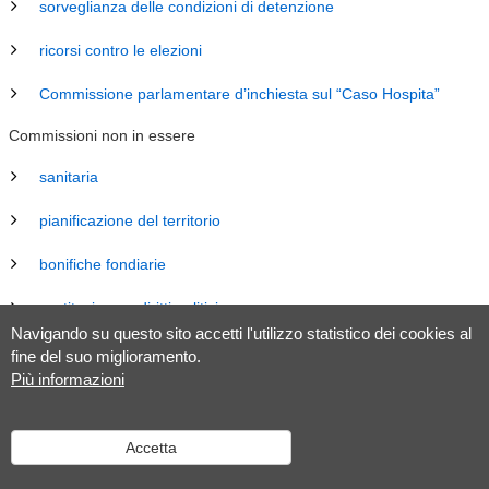
sorveglianza delle condizioni di detenzione
ricorsi contro le elezioni
Commissione parlamentare d’inchiesta sul “Caso Hospita”
Commissioni non in essere
sanitaria
pianificazione del territorio
bonifiche fondiarie
costituzione e diritti politici
Navigando su questo sito accetti l'utilizzo statistico dei cookies al
energia
fine del suo miglioramento.
Più informazioni
revisione Legge sul Gran Consiglio (LGC)
legislazione
Accetta
tributaria