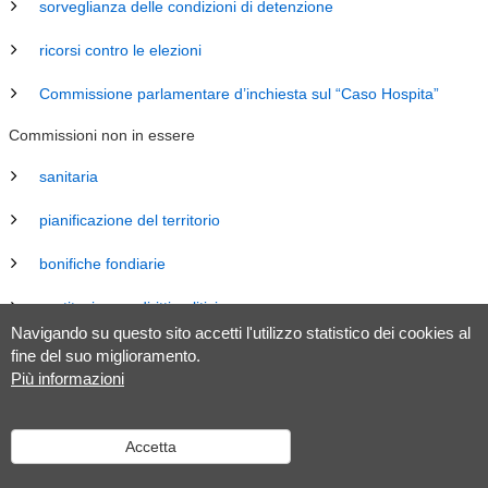
sorveglianza delle condizioni di detenzione
ricorsi contro le elezioni
Commissione parlamentare d’inchiesta sul “Caso Hospita”
Commissioni non in essere
sanitaria
pianificazione del territorio
bonifiche fondiarie
costituzione e diritti politici
Navigando su questo sito accetti l'utilizzo statistico dei cookies al
energia
fine del suo miglioramento.
Più informazioni
revisione Legge sul Gran Consiglio (LGC)
legislazione
Accetta
tributaria