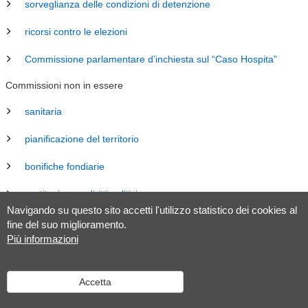
sorveglianza delle condizioni di detenzione
ricorsi contro le elezioni
Commissione parlamentare d’inchiesta sul “Caso Hospita”
Commissioni non in essere
sanitaria
pianificazione del territorio
bonifiche fondiarie
costituzione e diritti politici
Navigando su questo sito accetti l'utilizzo statistico dei cookies al
energia
fine del suo miglioramento.
Più informazioni
revisione Legge sul Gran Consiglio (LGC)
legislazione
Accetta
tributaria