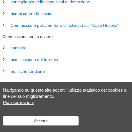
sorveglianza delle condizioni di detenzione
ricorsi contro le elezioni
Commissione parlamentare d’inchiesta sul “Caso Hospita”
Commissioni non in essere
sanitaria
pianificazione del territorio
bonifiche fondiarie
costituzione e diritti politici
Navigando su questo sito accetti l'utilizzo statistico dei cookies al
energia
fine del suo miglioramento.
Più informazioni
revisione Legge sul Gran Consiglio (LGC)
legislazione
Accetta
tributaria