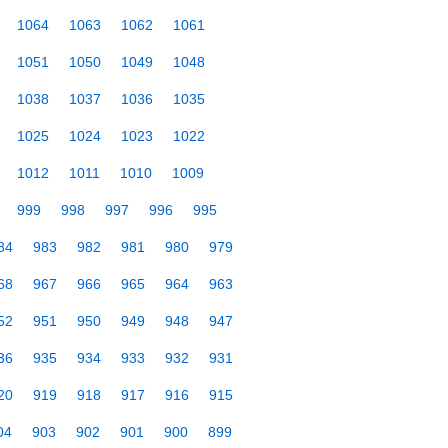
1064
1063
1062
1061
1051
1050
1049
1048
1038
1037
1036
1035
1025
1024
1023
1022
1012
1011
1010
1009
999
998
997
996
995
84
983
982
981
980
979
68
967
966
965
964
963
52
951
950
949
948
947
36
935
934
933
932
931
20
919
918
917
916
915
04
903
902
901
900
899