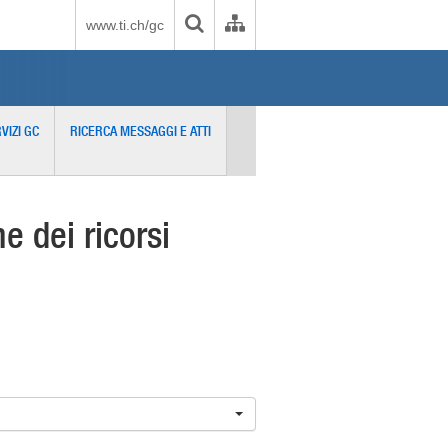
www.ti.ch/gc
VIZI GC
RICERCA MESSAGGI E ATTI
 dei ricorsi