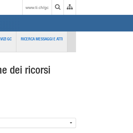
www.ti.ch/gc
VIZI GC
RICERCA MESSAGGI E ATTI
 dei ricorsi