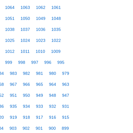
1064
1063
1062
1061
1051
1050
1049
1048
1038
1037
1036
1035
1025
1024
1023
1022
1012
1011
1010
1009
999
998
997
996
995
84
983
982
981
980
979
68
967
966
965
964
963
52
951
950
949
948
947
36
935
934
933
932
931
20
919
918
917
916
915
04
903
902
901
900
899