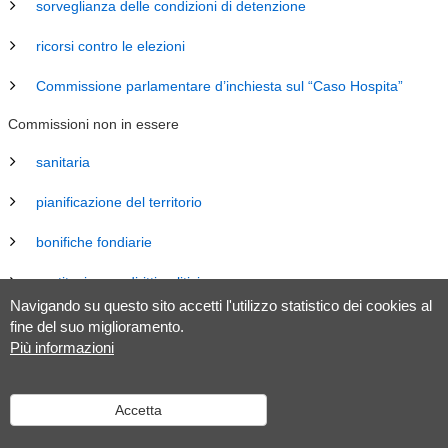
sorveglianza delle condizioni di detenzione
ricorsi contro le elezioni
Commissione parlamentare d’inchiesta sul “Caso Hospita”
Commissioni non in essere
sanitaria
pianificazione del territorio
bonifiche fondiarie
costituzione e diritti politici
Navigando su questo sito accetti l'utilizzo statistico dei cookies al
energia
fine del suo miglioramento.
Più informazioni
revisione Legge sul Gran Consiglio (LGC)
legislazione
Accetta
tributaria