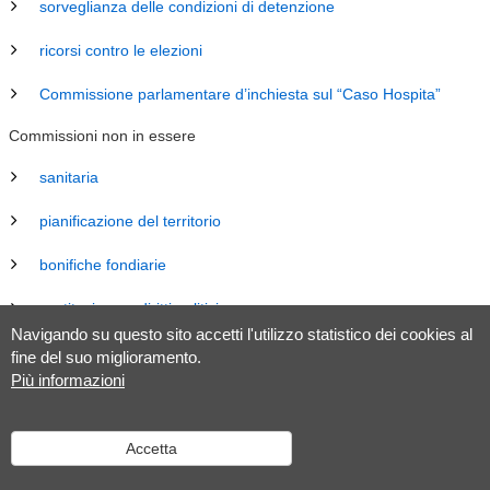
sorveglianza delle condizioni di detenzione
ricorsi contro le elezioni
Commissione parlamentare d’inchiesta sul “Caso Hospita”
Commissioni non in essere
sanitaria
pianificazione del territorio
bonifiche fondiarie
costituzione e diritti politici
Navigando su questo sito accetti l'utilizzo statistico dei cookies al
energia
fine del suo miglioramento.
Più informazioni
revisione Legge sul Gran Consiglio (LGC)
legislazione
Accetta
tributaria