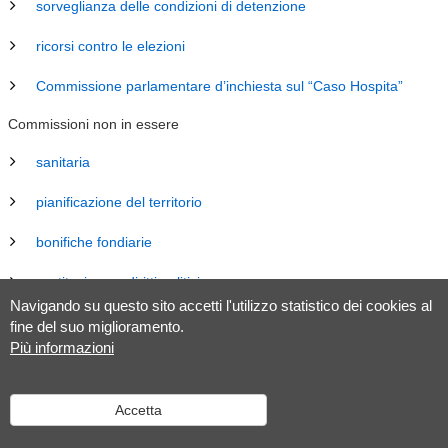
sorveglianza delle condizioni di detenzione
ricorsi contro le elezioni
Commissione parlamentare d’inchiesta sul “Caso Hospita”
Commissioni non in essere
sanitaria
pianificazione del territorio
bonifiche fondiarie
costituzione e diritti politici
Navigando su questo sito accetti l'utilizzo statistico dei cookies al
energia
fine del suo miglioramento.
Più informazioni
revisione Legge sul Gran Consiglio (LGC)
legislazione
Accetta
tributaria