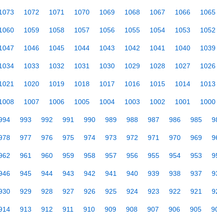
1073
1072
1071
1070
1069
1068
1067
1066
1065
1060
1059
1058
1057
1056
1055
1054
1053
1052
1047
1046
1045
1044
1043
1042
1041
1040
1039
1034
1033
1032
1031
1030
1029
1028
1027
1026
1021
1020
1019
1018
1017
1016
1015
1014
1013
1008
1007
1006
1005
1004
1003
1002
1001
1000
994
993
992
991
990
989
988
987
986
985
9
978
977
976
975
974
973
972
971
970
969
9
962
961
960
959
958
957
956
955
954
953
9
946
945
944
943
942
941
940
939
938
937
9
930
929
928
927
926
925
924
923
922
921
9
914
913
912
911
910
909
908
907
906
905
9