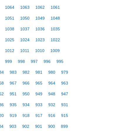
1064
1063
1062
1061
1051
1050
1049
1048
1038
1037
1036
1035
1025
1024
1023
1022
1012
1011
1010
1009
999
998
997
996
995
84
983
982
981
980
979
68
967
966
965
964
963
52
951
950
949
948
947
36
935
934
933
932
931
20
919
918
917
916
915
04
903
902
901
900
899