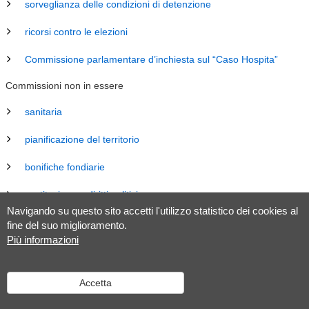
sorveglianza delle condizioni di detenzione
ricorsi contro le elezioni
Commissione parlamentare d’inchiesta sul “Caso Hospita”
Commissioni non in essere
sanitaria
pianificazione del territorio
bonifiche fondiarie
costituzione e diritti politici
Navigando su questo sito accetti l'utilizzo statistico dei cookies al
energia
fine del suo miglioramento.
Più informazioni
revisione Legge sul Gran Consiglio (LGC)
legislazione
Accetta
tributaria