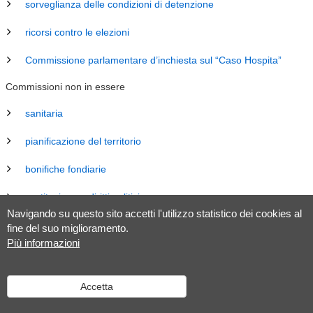
sorveglianza delle condizioni di detenzione
ricorsi contro le elezioni
Commissione parlamentare d’inchiesta sul “Caso Hospita”
Commissioni non in essere
sanitaria
pianificazione del territorio
bonifiche fondiarie
costituzione e diritti politici
Navigando su questo sito accetti l'utilizzo statistico dei cookies al
energia
fine del suo miglioramento.
Più informazioni
revisione Legge sul Gran Consiglio (LGC)
legislazione
Accetta
tributaria