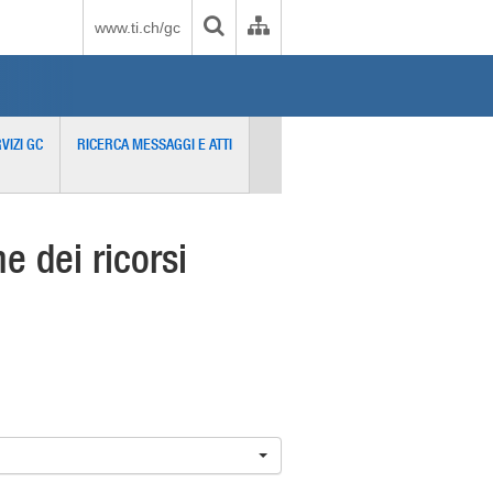
www.ti.ch/gc
VIZI GC
RICERCA MESSAGGI E ATTI
 dei ricorsi