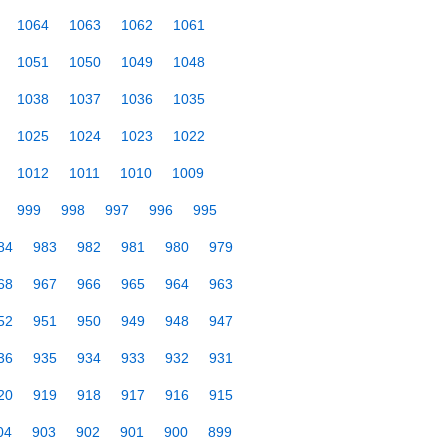
1064
1063
1062
1061
1051
1050
1049
1048
1038
1037
1036
1035
1025
1024
1023
1022
1012
1011
1010
1009
999
998
997
996
995
84
983
982
981
980
979
68
967
966
965
964
963
52
951
950
949
948
947
36
935
934
933
932
931
20
919
918
917
916
915
04
903
902
901
900
899