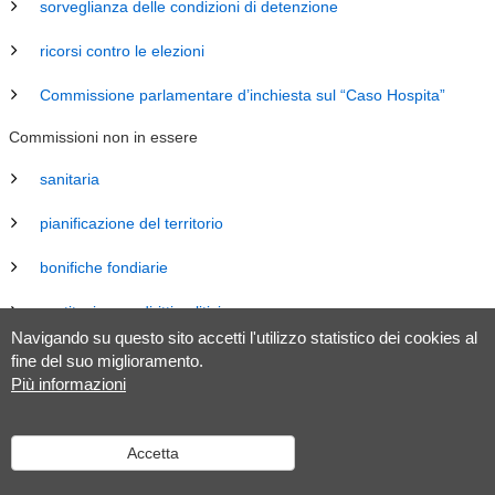
sorveglianza delle condizioni di detenzione
ricorsi contro le elezioni
Commissione parlamentare d’inchiesta sul “Caso Hospita”
Commissioni non in essere
sanitaria
pianificazione del territorio
bonifiche fondiarie
costituzione e diritti politici
Navigando su questo sito accetti l'utilizzo statistico dei cookies al
energia
fine del suo miglioramento.
Più informazioni
revisione Legge sul Gran Consiglio (LGC)
legislazione
Accetta
tributaria