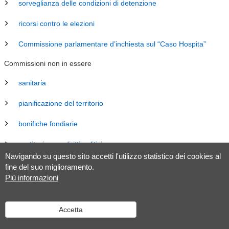
sorveglianza delle condizioni di detenzione
ricorsi contro le elezioni
Commissione parlamentare d’inchiesta sul “Caso Hospita”
Commissioni non in essere
sanitaria
pianificazione del territorio
bonifiche fondiarie
costituzione e diritti politici
Navigando su questo sito accetti l'utilizzo statistico dei cookies al
energia
fine del suo miglioramento.
Più informazioni
revisione Legge sul Gran Consiglio (LGC)
legislazione
Accetta
tributaria