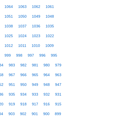
1064
1063
1062
1061
1051
1050
1049
1048
1038
1037
1036
1035
1025
1024
1023
1022
1012
1011
1010
1009
999
998
997
996
995
84
983
982
981
980
979
68
967
966
965
964
963
52
951
950
949
948
947
36
935
934
933
932
931
20
919
918
917
916
915
04
903
902
901
900
899