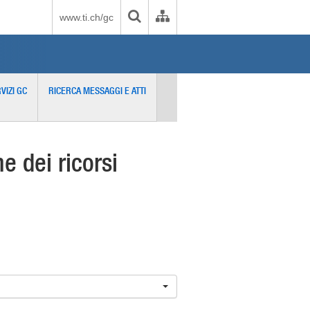
www.ti.ch/gc
VIZI GC
RICERCA MESSAGGI E ATTI
 dei ricorsi