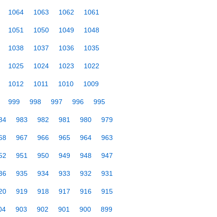
1064
1063
1062
1061
1051
1050
1049
1048
1038
1037
1036
1035
1025
1024
1023
1022
1012
1011
1010
1009
999
998
997
996
995
84
983
982
981
980
979
68
967
966
965
964
963
52
951
950
949
948
947
36
935
934
933
932
931
20
919
918
917
916
915
04
903
902
901
900
899