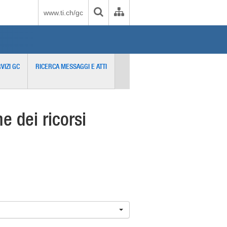
www.ti.ch/gc
VIZI GC
RICERCA MESSAGGI E ATTI
 dei ricorsi