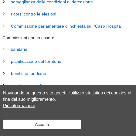
sorveglianza delle condizioni di detenzione
ricorsi contro le elezioni
Commissione parlamentare d’inchiesta sul “Caso Hospita”
Commissioni non in essere
sanitaria
pianificazione del territorio
bonifiche fondiarie
costituzione e diritti politici
Navigando su questo sito accetti l'utilizzo statistico dei cookies al
energia
fine del suo miglioramento.
Più informazioni
revisione Legge sul Gran Consiglio (LGC)
legislazione
Accetta
tributaria