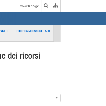
www.ti.ch/gc
VIZI GC
RICERCA MESSAGGI E ATTI
 dei ricorsi