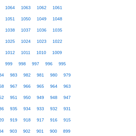
1064
1063
1062
1061
1051
1050
1049
1048
1038
1037
1036
1035
1025
1024
1023
1022
1012
1011
1010
1009
999
998
997
996
995
84
983
982
981
980
979
68
967
966
965
964
963
52
951
950
949
948
947
36
935
934
933
932
931
20
919
918
917
916
915
04
903
902
901
900
899