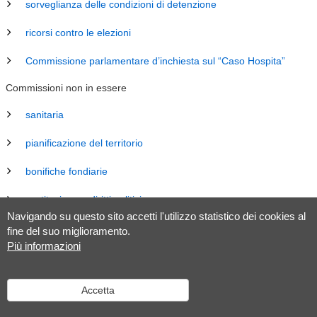
sorveglianza delle condizioni di detenzione
ricorsi contro le elezioni
Commissione parlamentare d’inchiesta sul “Caso Hospita”
Commissioni non in essere
sanitaria
pianificazione del territorio
bonifiche fondiarie
costituzione e diritti politici
Navigando su questo sito accetti l'utilizzo statistico dei cookies al
energia
fine del suo miglioramento.
Più informazioni
revisione Legge sul Gran Consiglio (LGC)
legislazione
Accetta
tributaria