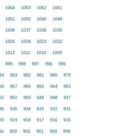
1064
1063
1062
1061
1051
1050
1049
1048
1038
1037
1036
1035
1025
1024
1023
1022
1012
1011
1010
1009
999
998
997
996
995
84
983
982
981
980
979
68
967
966
965
964
963
52
951
950
949
948
947
36
935
934
933
932
931
20
919
918
917
916
915
04
903
902
901
900
899