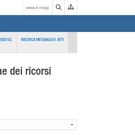
www.ti.ch/gc
VIZI GC
RICERCA MESSAGGI E ATTI
 dei ricorsi