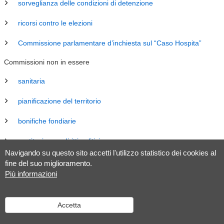
sorveglianza delle condizioni di detenzione
ricorsi contro le elezioni
Commissione parlamentare d’inchiesta sul “Caso Hospita”
Commissioni non in essere
sanitaria
pianificazione del territorio
bonifiche fondiarie
costituzione e diritti politici
Navigando su questo sito accetti l'utilizzo statistico dei cookies al
energia
fine del suo miglioramento.
Più informazioni
revisione Legge sul Gran Consiglio (LGC)
legislazione
Accetta
tributaria