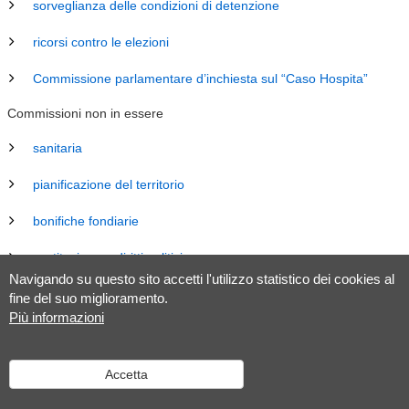
sorveglianza delle condizioni di detenzione
ricorsi contro le elezioni
Commissione parlamentare d’inchiesta sul “Caso Hospita”
Commissioni non in essere
sanitaria
pianificazione del territorio
bonifiche fondiarie
costituzione e diritti politici
Navigando su questo sito accetti l'utilizzo statistico dei cookies al
energia
fine del suo miglioramento.
Più informazioni
revisione Legge sul Gran Consiglio (LGC)
legislazione
Accetta
tributaria