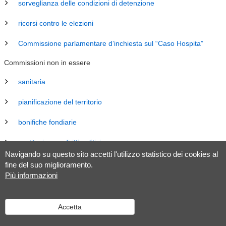
sorveglianza delle condizioni di detenzione
ricorsi contro le elezioni
Commissione parlamentare d’inchiesta sul “Caso Hospita”
Commissioni non in essere
sanitaria
pianificazione del territorio
bonifiche fondiarie
costituzione e diritti politici
Navigando su questo sito accetti l'utilizzo statistico dei cookies al
energia
fine del suo miglioramento.
Più informazioni
revisione Legge sul Gran Consiglio (LGC)
legislazione
Accetta
tributaria