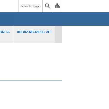
www.ti.ch/gc
VIZI GC
RICERCA MESSAGGI E ATTI