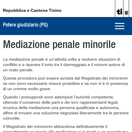
Repubblica e Cantone Ticino
Potere giudiziario (PG)
Toggle
naviga
Mediazione penale minorile
La mediazione penale è un'attività volta a risolvere situazioni di
conflitto e a riparare il torto tra il danneggiato e il minore autore di
un reato penale.
Questa procedura può essere avviata dal Magistrato dei minorenni
se non sono necessarie misure protettive e se non si è in presenza
di un crimine molto grave.
Quando i presupposti sono adempiuti l'autorità competente,
ottenuto il consenso delle parti e dei loro rappresentanti legali,
incarica della mediazione una persona qualificata e autonoma,
alfine di trovare una soluzione negoziata liberamente tra le persone
coinvolte.
Il Magistrato dei minorenni abbandona definitivamente il
procedimento se grazie alla mediazione si è giunti a un accordo tra