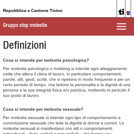
Repubblica e Cantone Ticino
Gruppo stop molestie
Toggle
naviga
Definizioni
Cosa si intende per molestia psicologica?
Per molestia psicologica o mobbing si intende ogni atteggiamento
ostile che altera il clima di lavoro, in particolare comportamenti,
parole, atti, gesti, scritti, che si ripetono in modo frequente e per un
certo periodo di tempo, che ledono la personalità e la dignità di una
persona e la sua integrità fisica e/o psichica, mettendo in pericolo il
suo posto di lavoro.
Cosa si intende per molestia sessuale?
Per molestia sessuale si intende ogni tipo di comportamento a
connotazione sessuale che lede la dignità di donne e uomini. Le
molestie sessuali si manifestano con atti o comportamenti
indesiderati – fisici, verbali o non verbali – che hanno una