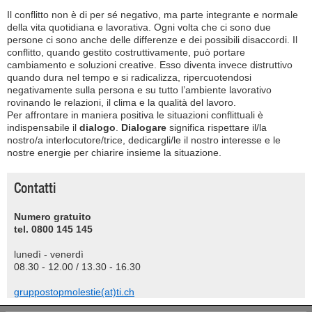
Il conflitto non è di per sé negativo, ma parte integrante e normale
della vita quotidiana e lavorativa. Ogni volta che ci sono due
persone ci sono anche delle differenze e dei possibili disaccordi. Il
conflitto, quando gestito costruttivamente, può portare
cambiamento e soluzioni creative. Esso diventa invece distruttivo
quando dura nel tempo e si radicalizza, ripercuotendosi
negativamente sulla persona e su tutto l’ambiente lavorativo
rovinando le relazioni, il clima e la qualità del lavoro.
Per affrontare in maniera positiva le situazioni conflittuali è
indispensabile il
dialogo
.
Dialogare
significa rispettare il/la
nostro/a interlocutore/trice, dedicargli/le il nostro interesse e le
nostre energie per chiarire insieme la situazione.
Contatti
Numero gratuito
tel. 0800 145 145
lunedì - venerdì
08.30 - 12.00 / 13.30 - 16.30
gruppostopmolestie(at)ti.ch