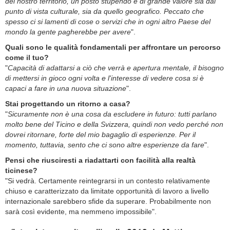
del nostro territorio, un posto stupendo e di grande valore sia dal
punto di vista culturale, sia da quello geografico. Peccato che
spesso ci si lamenti di cose o servizi che in ogni altro Paese del
mondo la gente pagherebbe per avere
".
Quali sono le qualità fondamentali per affrontare un percorso
come il tuo?
"
Capacità di adattarsi a ciò che verrà e apertura mentale, il bisogno
di mettersi in gioco ogni volta e l'interesse di vedere cosa si è
capaci a fare in una nuova situazione
".
Stai progettando un ritorno a casa?
"
Sicuramente non è una cosa da escludere in futuro: tutti parlano
molto bene del Ticino e della Svizzera, quindi non vedo perché non
dovrei ritornare, forte del mio bagaglio di esperienze. Per il
momento, tuttavia, sento che ci sono altre esperienze da fare
".
Pensi che riusciresti a riadattarti con facilità alla realtà
ticinese?
"Si vedrà. Certamente reintegrarsi in un contesto relativamente
chiuso e caratterizzato da limitate opportunità di lavoro a livello
internazionale sarebbero sfide da superare. Probabilmente non
sarà così evidente, ma nemmeno impossibile".