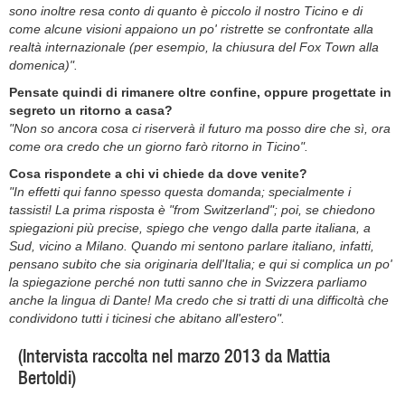
sono inoltre resa conto di quanto è piccolo il nostro Ticino e di
come alcune visioni appaiono un po' ristrette se confrontate alla
realtà internazionale (per esempio, la chiusura del Fox Town alla
domenica)".
Pensate quindi di rimanere oltre confine, oppure progettate in
segreto un ritorno a casa?
"Non so ancora cosa ci riserverà il futuro ma posso dire che sì, ora
come ora credo che un giorno farò ritorno in Ticino".
Cosa rispondete a chi vi chiede da dove venite?
"In effetti qui fanno spesso questa domanda; specialmente i
tassisti! La prima risposta è "from Switzerland"; poi, se chiedono
spiegazioni più precise, spiego che vengo dalla parte italiana, a
Sud, vicino a Milano. Quando mi sentono parlare italiano, infatti,
pensano subito che sia originaria dell'Italia; e qui si complica un po'
la spiegazione perché non tutti sanno che in Svizzera parliamo
anche la lingua di Dante! Ma credo che si tratti di una difficoltà che
condividono tutti i ticinesi che abitano all'estero".
(Intervista raccolta nel marzo 2013 da Mattia
Bertoldi)