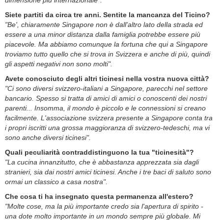
dimensione più internazionale".
Siete partiti da circa tre anni. Sentite la mancanza del Ticino?
"Be', chiaramente Singapore non è dall'altro lato della strada ed
essere a una minor distanza dalla famiglia potrebbe essere più
piacevole. Ma abbiamo comunque la fortuna che qui a Singapore
troviamo tutto quello che si trova in Svizzera e anche di più, quindi
gli aspetti negativi non sono molti".
Avete conosciuto degli altri ticinesi nella vostra nuova città?
"Ci sono diversi svizzero-italiani a Singapore, parecchi nel settore
bancario. Spesso si tratta di amici di amici o conoscenti dei nostri
parenti... Insomma, il mondo è piccolo e le connessioni si creano
facilmente. L'associazione svizzera presente a Singapore conta tra
i propri iscritti una grossa maggioranza di svizzero-tedeschi, ma vi
sono anche diversi ticinesi".
Quali peculiarità contraddistinguono la tua "ticinesità"?
"La cucina innanzitutto, che è abbastanza apprezzata sia dagli
stranieri, sia dai nostri amici ticinesi. Anche i tre baci di saluto sono
ormai un classico a casa nostra".
Che cosa ti ha insegnato questa permanenza all'estero?
"Molte cose, ma la più importante credo sia l'apertura di spirito -
una dote molto importante in un mondo sempre più globale. Mi