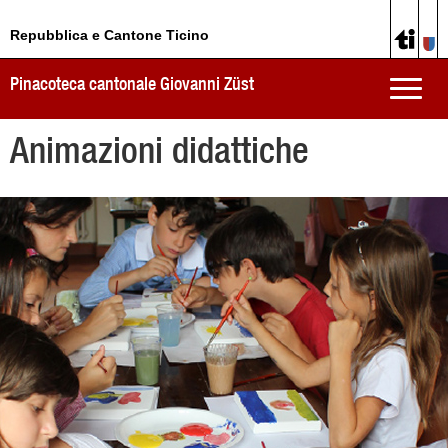
Repubblica e Cantone Ticino
Pinacoteca cantonale Giovanni Züst
Toggle
naviga
Animazioni didattiche