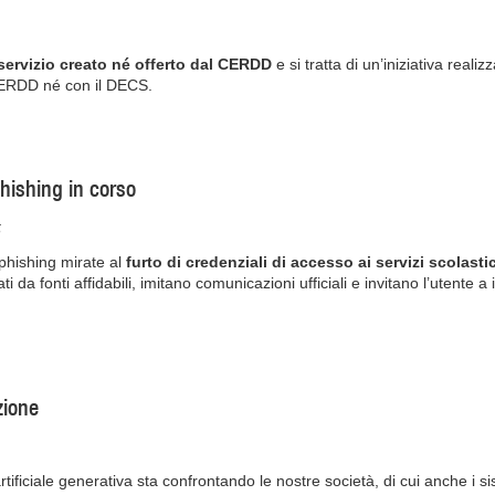
servizio creato né offerto dal CERDD
e si tratta di un’iniziativa reali
CERDD né con il DECS.
phishing in corso
5
phishing mirate al
furto di credenziali di accesso ai servizi scolastic
da fonti affidabili, imitano comunicazioni ufficiali e invitano l’utente 
zione
artificiale generativa sta confrontando le nostre società, di cui anche i 