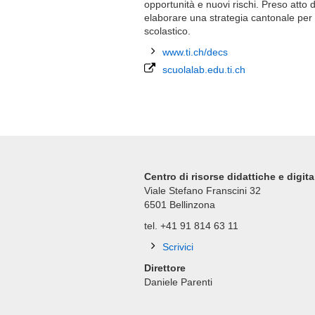
opportunità e nuovi rischi. Preso atto 
elaborare una strategia cantonale per l’
scolastico.
www.ti.ch/decs
scuolalab.edu.ti.ch
Centro di risorse didattiche e digita
Viale Stefano Franscini 32
6501
Bellinzona
tel. +41 91 814 63 11
Scrivici
Direttore
Daniele Parenti