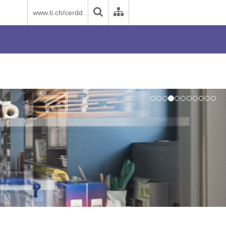
www.ti.ch/cerdd
Next