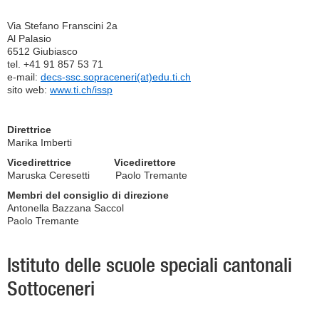
Via Stefano Franscini 2a
Al Palasio
6512 Giubiasco
tel. +41 91 857 53 71
e-mail:
decs-ssc.sopraceneri(at)edu.ti.ch
sito web:
www.ti.ch/issp
Direttrice
Marika Imberti
Vicedirettrice Vicedirettore
Maruska Ceresetti Paolo Tremante
Membri del consiglio di direzione
Antonella Bazzana Saccol
Paolo Tremante
Istituto delle scuole speciali cantonali
Sottoceneri