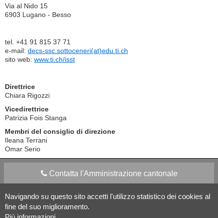
Via al Nido 15
6903 Lugano - Besso
tel. +41 91 815 37 71
e-mail:
decs-ssc.sottoceneri(at)edu.ti.ch
sito web:
www.ti.ch/isst
Direttrice
Chiara Rigozzi
Vicedirettrice
Patrizia Fois Stanga
Membri del consiglio di direzione
Ileana Terrani
Omar Serio
Contatta l'Amministrazione cantonale
Navigando su questo sito accetti l'utilizzo statistico dei cookies al
Apps Mobile
Social media
fine del suo miglioramento.
Più informazioni