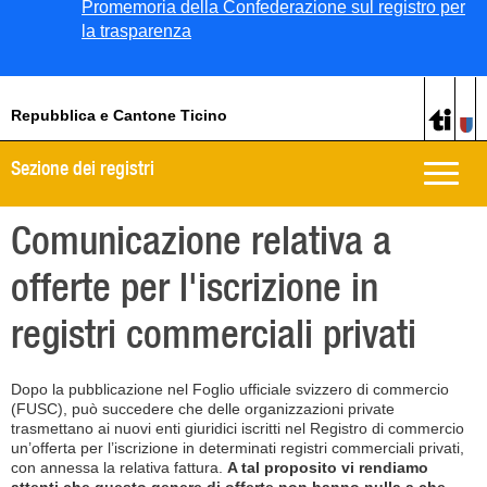
Promemoria della Confederazione sul registro per
la trasparenza
Repubblica e Cantone Ticino
Sezione dei registri
Toggle
naviga
Comunicazione relativa a
offerte per l'iscrizione in
registri commerciali privati
Dopo la pubblicazione nel Foglio ufficiale svizzero di commercio
(FUSC), può succedere che delle organizzazioni private
trasmettano ai nuovi enti giuridici iscritti nel Registro di commercio
un’offerta per l’iscrizione in determinati registri commerciali privati,
con annessa la relativa fattura.
A tal proposito vi rendiamo