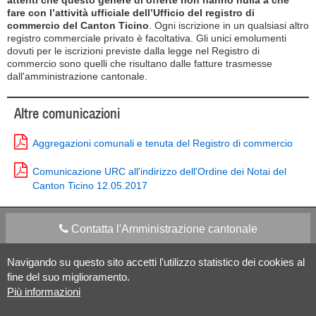
attenti che questo genere di offerte non hanno nulla a che
fare con l’attività ufficiale dell’Ufficio del registro di
commercio del Canton Ticino
. Ogni iscrizione in un qualsiasi altro
registro commerciale privato è facoltativa. Gli unici emolumenti
dovuti per le iscrizioni previste dalla legge nel Registro di
commercio sono quelli che risultano dalle fatture trasmesse
dall'amministrazione cantonale.
Altre comunicazioni
Aggregazioni comunali e tenuta del Registro di commercio
Comunicazione URC all'indirizzo dell'Ordine dei Notai del
Canton Ticino 12.05.2017
Contatta l'Amministrazione cantonale
Navigando su questo sito accetti l'utilizzo statistico dei cookies al
Apps Mobile
Social media
fine del suo miglioramento.
Più informazioni
Aiuto