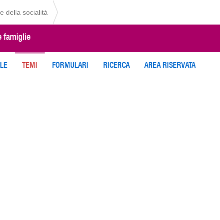
e della socialità
e famiglie
ILE
TEMI
FORMULARI
RICERCA
AREA RISERVATA