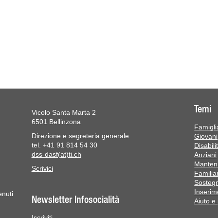
Temi
Vicolo Santa Marta 2
6501 Bellinzona
Famiglia
Direzione e segreteria generale
Giovani
tel. +41 91 814 54 30
Disabili
dss-dasf(at)ti.ch
Anziani
Manteni
Scrivici
Familiar
Sostegn
Inserim
enuti
Newsletter Infosocialità
Aiuto e
Iscriviti