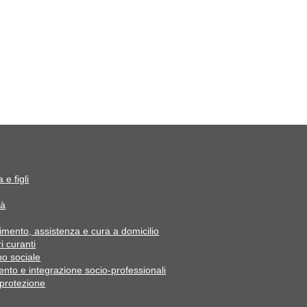
 e figli
tà
mento, assistenza e cura a domicilio
i curanti
o sociale
ento e integrazione socio-professionali
 protezione