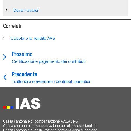
Dove trovarci
Correlati
Calcolare la rendita AVS
Prossimo
Certificazione pagamento dei contributi
Precedente
Trattenere e riversare i contributi paritetici
Cassa cantonale di compensazione AVS/AI/IPG
Cassa cantonale di compensazione per gli assegni familiari
Cassa cantonale di assicurazione contro la disoccupazione