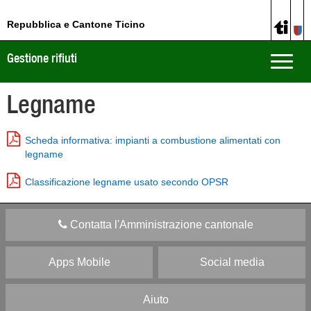
Repubblica e Cantone Ticino
Gestione rifiuti
Toggle
naviga
Legname
Scheda informativa: impianti a combustione alimentati con
legname
Classificazione legname usato secondo OPSR
Contatta l'Amministrazione cantonale
Apps Mobile
Social media
Aiuto