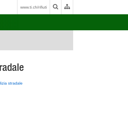
www.ti.ch/rifiuti
tradale
lizia stradale