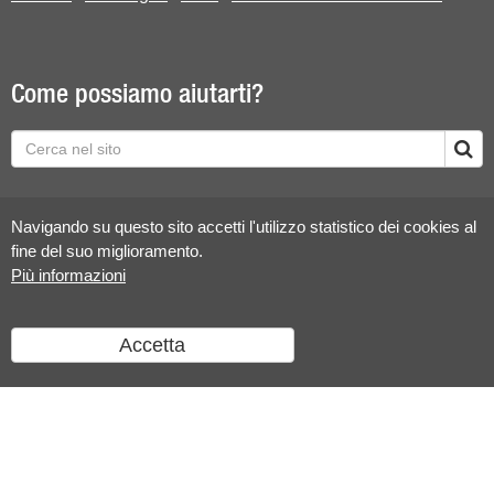
Come possiamo aiutarti?
Navigando su questo sito accetti l'utilizzo statistico dei cookies al
fine del suo miglioramento.
Più informazioni
Lingue
Accetta
Contatta l'Amministrazione cantonale
Apps Mobile
Social media
Aiuto