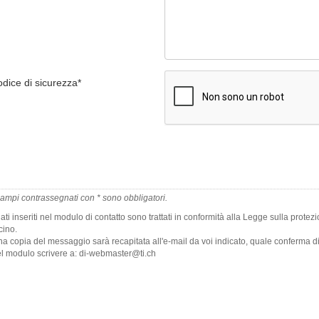
dice di sicurezza
*
campi contrassegnati con * sono obbligatori.
dati inseriti nel modulo di contatto sono trattati in conformità alla Legge sulla prot
cino.
a copia del messaggio sarà recapitata all'e-mail da voi indicato, quale conferma d
l modulo scrivere a: di-webmaster@ti.ch