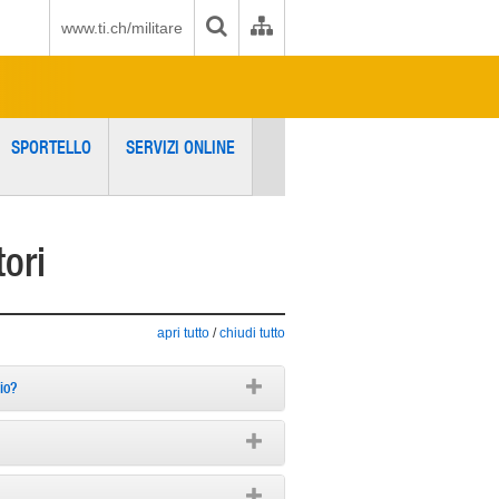
www.ti.ch/militare
SPORTELLO
SERVIZI ONLINE
ori
apri tutto
/
chiudi tutto
io?