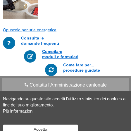
Opuscolo penuria energetica
Consulta le
domande frequenti
Compilare
moduli e formulari
Come fare per...
procedure guidate
Contatta l'Amministrazione cantonale
Navigando su questo sito accetti l'utilizzo statistico dei cookies al
Apps Mobile
Social media
fine del suo miglioramento.
Più informazioni
Aiuto
Accetta