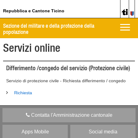
Repubblica e Cantone Ticino
Sezione del militare e della protezione della
Toggle
popolazione
naviga
Servizi online
Differimento /congedo del servizio (Protezione civile)
Servizio di protezione civile - Richiesta differimento / congedo
Richiesta
Contatta l'Amministrazione cantonale
Apps Mobile
Social media