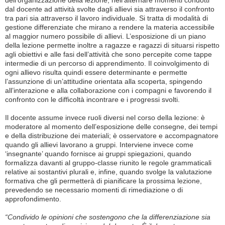
dell’organizzazione della lezione, nell’alternare momenti condotti
dal docente ad attività svolte dagli allievi sia attraverso il confronto
tra pari sia attraverso il lavoro individuale. Si tratta di modalità di
gestione differenziate che mirano a rendere la materia accessibile
al maggior numero possibile di allievi. L’esposizione di un piano
della lezione permette inoltre a ragazze e ragazzi di situarsi rispetto
agli obiettivi e alle fasi dell’attività che sono percepite come tappe
intermedie di un percorso di apprendimento. Il coinvolgimento di
ogni allievo risulta quindi essere determinante e permette
l’assunzione di un’attitudine orientata alla scoperta, spingendo
all’interazione e alla collaborazione con i compagni e favorendo il
confronto con le difficoltà incontrare e i progressi svolti.
Il docente assume invece ruoli diversi nel corso della lezione: è
moderatore al momento dell’esposizione delle consegne, dei tempi
e della distribuzione dei materiali; è osservatore e accompagnatore
quando gli allievi lavorano a gruppi. Interviene invece come
‘insegnante’ quando fornisce ai gruppi spiegazioni, quando
formalizza davanti al gruppo-classe riunito le regole grammaticali
relative ai sostantivi plurali e, infine, quando svolge la valutazione
formativa che gli permetterà di pianificare la prossima lezione,
prevedendo se necessario momenti di rimediazione o di
approfondimento.
“Condivido le opinioni che sostengono che la differenziazione sia