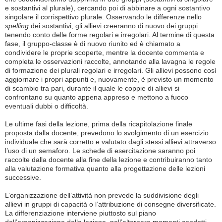
e sostantivi al plurale), cercando poi di abbinare a ogni sostantivo
singolare il corrispettivo plurale. Osservando le differenze nello
spelling
dei sostantivi, gli allievi creeranno di nuovo dei gruppi
tenendo conto delle forme regolari e irregolari. Al termine di questa
fase, il gruppo-classe è di nuovo riunito ed è chiamato a
condividere le proprie scoperte, mentre la docente commenta e
completa le osservazioni raccolte, annotando alla lavagna le regole
di formazione dei plurali regolari e irregolari. Gli allievi possono così
aggiornare i propri appunti e, nuovamente, è previsto un momento
di scambio tra pari, durante il quale le coppie di allievi si
confrontano su quanto appena appreso e mettono a fuoco
eventuali dubbi o difficoltà.
Le ultime fasi della lezione, prima della ricapitolazione finale
proposta dalla docente, prevedono lo svolgimento di un esercizio
individuale che sarà corretto e valutato dagli stessi allievi attraverso
l’uso di un semaforo. Le schede di esercitazione saranno poi
raccolte dalla docente alla fine della lezione e contribuiranno tanto
alla valutazione formativa quanto alla progettazione delle lezioni
successive.
L’organizzazione dell’attività non prevede la suddivisione degli
allievi in gruppi di capacità o l’attribuzione di consegne diversificate.
La differenziazione interviene piuttosto sul piano