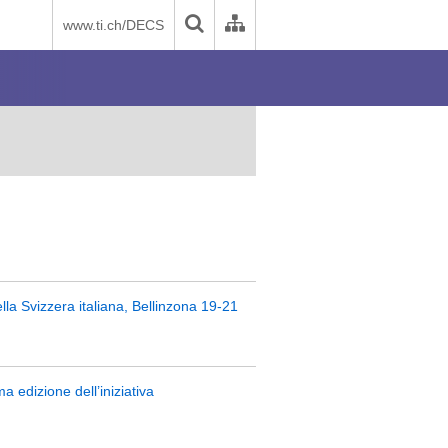
www.ti.ch/DECS
ella Svizzera italiana, Bellinzona 19-21
a edizione dell’iniziativa