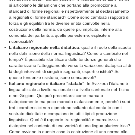
si articolano le dinamiche che portano alla promozione a
standard di forme regionali e rispettivamente al declassamento
a regionali di forme standard? Come sono cambiati i rapporti di
forza e gli equilibri tra le diverse entità coinvolte nella
costruzione della norma, da quelle più implicite, interne alla
comunità dei parlanti, a quelle più esterne, esplicite e
riconoscibili?
L’italiano regionale nella didattica
: qual è il ruolo della scuola
nella definizione della norma linguistica? Come è cambiato nel
tempo? È possibile identificare delle tendenze generali che
caratterizzano l’atteggiamento verso la variazione diatopica al di
là degli interventi di singoli insegnanti, esperti o istituti? Se
queste tendenze esistono, sono consapevoli?
Italiano regionale e italiano “statale”
: In Svizzera l’italiano è
lingua ufficiale a livello nazionale e a livello cantonale nel Ticino
e nei Grigioni. Qui può presentarsi come marcato
diatopicamente ma poco marcato diafasicamente, perché i suoi
tratti caratteristici non dipendono soltanto dal contatto con il
sostrato dialettale e compaiono in tutti i tipi di produzione
linguistica. Qual è il rapporto tra regionalità e marcatezza
diatopica nel contesto di una varietà di una lingua pluricentrica?
Come avviene in questo caso la costruzione di una norma allo