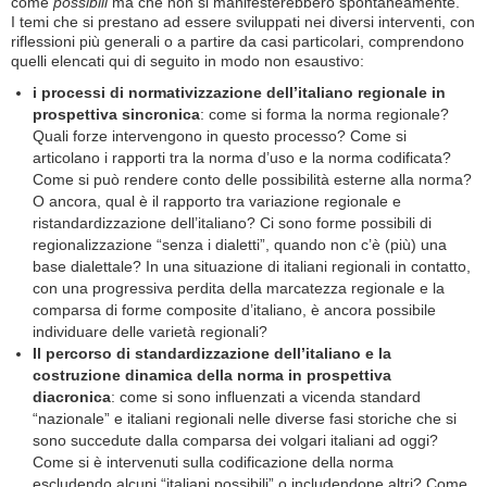
come
possibili
ma che non si manifesterebbero spontaneamente.
I temi che si prestano ad essere sviluppati nei diversi interventi, con
riflessioni più generali o a partire da casi particolari, comprendono
quelli elencati qui di seguito in modo non esaustivo:
i processi di normativizzazione dell’italiano regionale in
prospettiva sincronica
: come si forma la norma regionale?
Quali forze intervengono in questo processo? Come si
articolano i rapporti tra la norma d’uso e la norma codificata?
Come si può rendere conto delle possibilità esterne alla norma?
O ancora, qual è il rapporto tra variazione regionale e
ristandardizzazione dell’italiano? Ci sono forme possibili di
regionalizzazione “senza i dialetti”, quando non c’è (più) una
base dialettale? In una situazione di italiani regionali in contatto,
con una progressiva perdita della marcatezza regionale e la
comparsa di forme composite d’italiano, è ancora possibile
individuare delle varietà regionali?
Il percorso di standardizzazione dell’italiano e la
costruzione dinamica della norma in prospettiva
diacronica
: come si sono influenzati a vicenda standard
“nazionale” e italiani regionali nelle diverse fasi storiche che si
sono succedute dalla comparsa dei volgari italiani ad oggi?
Come si è intervenuti sulla codificazione della norma
escludendo alcuni “italiani possibili” o includendone altri? Come