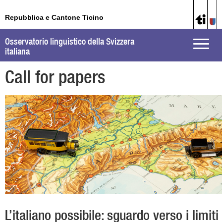
Repubblica e Cantone Ticino
Osservatorio linguistico della Svizzera
Toggle
italiana
naviga
Call for papers
L’italiano possibile: sguardo verso i limiti