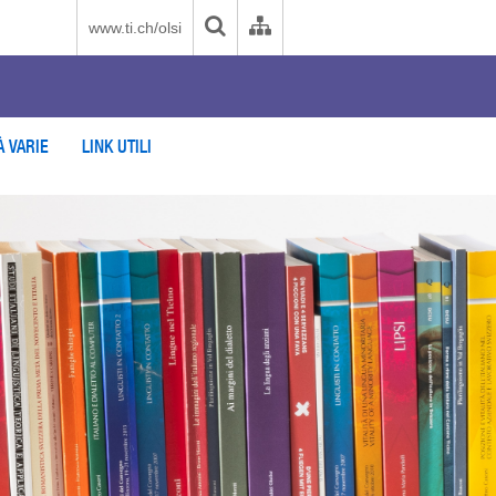
www.ti.ch/olsi
À VARIE
LINK UTILI