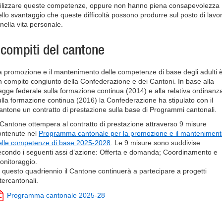
tilizzare queste competenze, oppure non hanno piena consapevolezza
ello svantaggio che queste difficoltà possono produrre sul posto di lavo
 nella vita personale.
 compiti del cantone
a promozione e il mantenimento delle competenze di base degli adulti 
n compito congiunto della Confederazione e dei Cantoni. In base alla
egge federale sulla formazione continua (2014) e alla relativa ordinanz
ulla formazione continua (2016) la Confederazione ha stipulato con il
antone un contratto di prestazione sulla base di Programmi cantonali.
l Cantone ottempera al contratto di prestazione attraverso 9 misure
ontenute nel
Programma cantonale per la promozione e il mantenimen
elle competenze di base 2025-2028
. Le 9 misure sono suddivise
econdo i seguenti assi d’azione: Offerta e domanda; Coordinamento e
onitoraggio.
n questo quadriennio il Cantone continuerà a partecipare a progetti
tercantonali.
Programma cantonale 2025-28