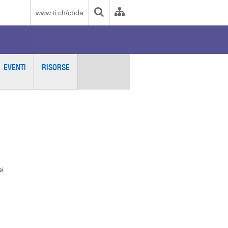
www.ti.ch/cbda
EVENTI
RISORSE
ei