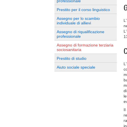
professionale
G
Prestito per il corso linguistico
Assegno per lo scambio
L
individuale di allievi
ne
L'
Assegno di riqualificazione
professionale
1
Assegno di formazione terziaria
C
sociosanitaria
Prestito di studio
L
Aiuto sociale speciale
c
m
ba
m
di
l
ev
I
re
r
i