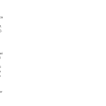
ca
t.
).
ei
l
i
e
o
er