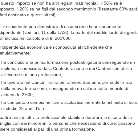
i questo importo se non ha altri legami matrimoniali, il 50% se è
isposato, il 20% se ha figli dal secondo matrimonio (il restante 80% sarà
fatti destinato a questi ultimi).
e il richiedente può dimostrare di essersi reso finanziariamente
dipendente (vedi art. 11 della LASt), la parte del reddito lordo dei genito
n inclusa nel calcolo è di fr. 200'000.
’indipendenza economica è riconosciuta al richiedente che
umulativamente:
ha concluso una prima formazione postobbligatoria conseguendo un
diploma riconosciuto dalla Confederazione o dai Cantoni che abilita
all’esercizio di una professione;
ha lavorato nel Canton Ticino per almeno due anni, prima dell’inizio
della nuova formazione, conseguendo un salario netto mensile di
almeno fr. 2’500;
ha compiuto o compia nell’anno scolastico inerente la richiesta di bors
di studio 25 anni d’età.
attro anni di attività professionale stabile e duratura, o di cura della
amiglia con dei minorenni o persone che necessitano di cure, possono
ssere considerati al pari di una prima formazione.