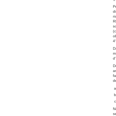
Pe
di
ri
RD
s
(
ob
4'
D
m
d'
D
a
fa
d
N
s