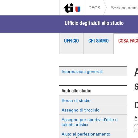
DECS
Sezione ammin
Ufficio degli aiuti allo studio
UFFICIO
CHI SIAMO
COSA FAC
Informazioni generali
Aiuti allo studio
Borsa di studio
D
Assegno di tirocinio
È
Assegno per sportivi d'élite o
talenti artistici
c
so
Aiuto al perfezionamento