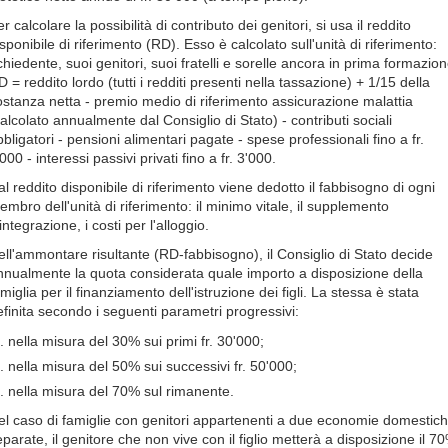
r calcolare la possibilità di contributo dei genitori, si usa il reddito
sponibile di riferimento (RD). Esso è calcolato sull'unità di riferimento:
chiedente, suoi genitori, suoi fratelli e sorelle ancora in prima formazion
 = reddito lordo (tutti i redditi presenti nella tassazione) + 1/15 della
ostanza netta - premio medio di riferimento assicurazione malattia
calcolato annualmente dal Consiglio di Stato) - contributi sociali
bligatori - pensioni alimentari pagate - spese professionali fino a fr.
000 - interessi passivi privati fino a fr. 3'000.
al reddito disponibile di riferimento viene dedotto il fabbisogno di ogni
embro dell'unità di riferimento: il minimo vitale, il supplemento
integrazione, i costi per l'alloggio.
ell'ammontare risultante (RD-fabbisogno), il Consiglio di Stato decide
nnualmente la quota considerata quale importo a disposizione della
miglia per il finanziamento dell'istruzione dei figli. La stessa è stata
efinita secondo i seguenti parametri progressivi:
nella misura del 30% sui primi fr. 30'000;
nella misura del 50% sui successivi fr. 50'000;
nella misura del 70% sul rimanente.
el caso di famiglie con genitori appartenenti a due economie domestic
eparate, il genitore che non vive con il figlio metterà a disposizione il 7