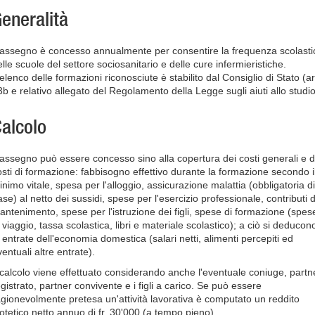
eneralità
'assegno è concesso annualmente per consentire la frequenza scolasti
lle scuole del settore sociosanitario e delle cure infermieristiche.
elenco delle formazioni riconosciute è stabilito dal Consiglio di Stato (ar
3b e relativo allegato del Regolamento della Legge sugli aiuti allo studio
alcolo
'assegno può essere concesso sino alla copertura dei costi generali e d
osti di formazione: fabbisogno effettivo durante la formazione secondo i
inimo vitale, spesa per l'alloggio, assicurazione malattia (obbligatoria di
se) al netto dei sussidi, spese per l'esercizio professionale, contributi d
antenimento, spese per l'istruzione dei figli, spese di formazione (spes
 viaggio, tassa scolastica, libri e materiale scolastico); a ciò si deducon
e entrate dell'economia domestica (salari netti, alimenti percepiti ed
entuali altre entrate).
l calcolo viene effettuato considerando anche l'eventuale coniuge, partn
gistrato, partner convivente e i figli a carico. Se può essere
agionevolmente pretesa un'attività lavorativa è computato un reddito
potetico netto annuo di fr. 30'000 (a tempo pieno).