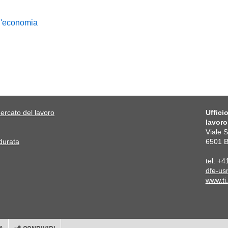
ll'economia
ercato del lavoro
Uffici
lavoro
Viale 
 durata
6501 B
tel. +
dfe-usm
www.ti