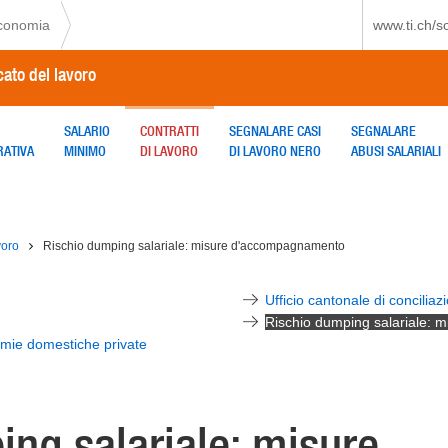
economia
www.ti.ch/s
cato del lavoro
SALARIO
CONTRATTI
SEGNALARE CASI
SEGNALARE
RATIVA
MINIMO
DI LAVORO
DI LAVORO NERO
ABUSI SALARIALI
voro
Rischio dumping salariale: misure d'accompagnamento
Ufficio cantonale di conciliaz
Rischio dumping salariale:
nomie domestiche private
ing salariale: misure