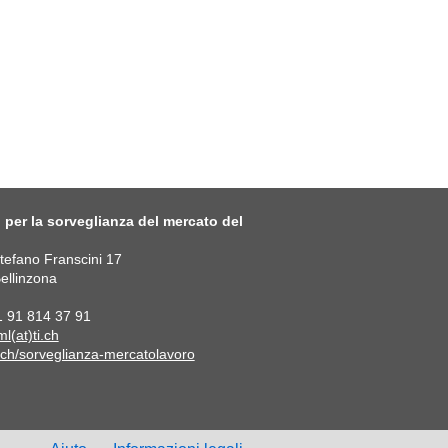
o per la sorveglianza del mercato del
Stefano Franscini 17
ellinzona
41 91 814 37 91
l(at)ti.ch
.ch/sorveglianza-mercatolavoro