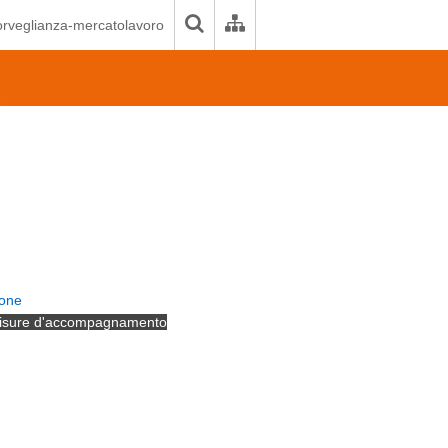
orveglianza-mercatolavoro
ione
 misure d'accompagnamento