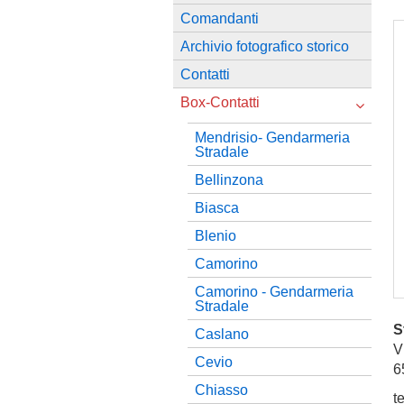
Comandanti
Archivio fotografico storico
Contatti
Box-Contatti
Mendrisio- Gendarmeria
Stradale
Bellinzona
Biasca
Blenio
Camorino
Camorino - Gendarmeria
Stradale
S
Caslano
V
Cevio
6
Chiasso
t