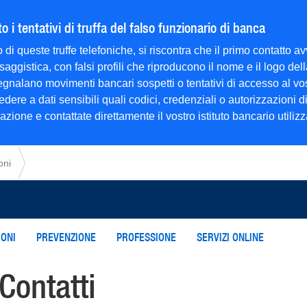
 i tentativi di truffa del falso funzionario di banca
 di queste truffe telefoniche, si riscontra che il primo contatto
saggistica, con falsi profili che riproducono il nome e il logo d
 segnalano movimenti bancari sospetti o tentativi di accesso al v
dere a dati sensibili quali codici, credenziali o autorizzazioni 
ione e contattate direttamente il vostro istituto bancario utilizzan
oni
ONI
PREVENZIONE
PROFESSIONE
SERVIZI ONLINE
Contatti