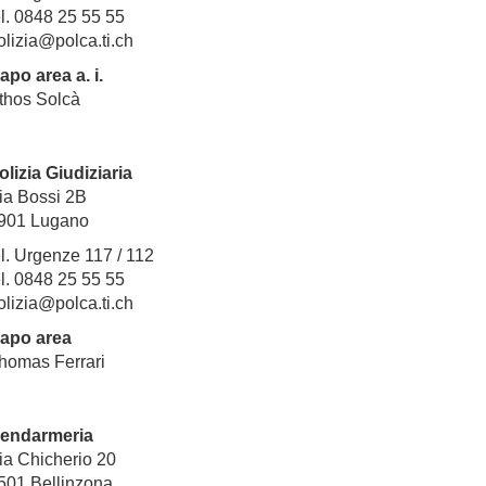
el. 0848 25 55 55
olizia@polca.ti.ch
apo area a. i.
thos Solcà
olizia Giudiziaria
ia Bossi 2B
901
Lugano
el. Urgenze 117 / 112
el. 0848 25 55 55
olizia@polca.ti.ch
apo area
homas Ferrari
endarmeria
ia Chicherio 20
501
Bellinzona