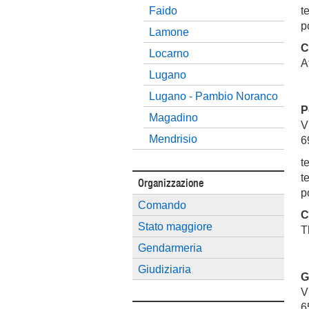
Faido
t
p
Lamone
C
Locarno
A
Lugano
Lugano - Pambio Noranco
P
Magadino
V
Mendrisio
6
t
t
Organizzazione
p
Comando
C
Stato maggiore
T
Gendarmeria
Giudiziaria
G
V
6