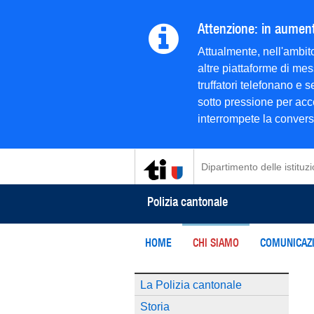
Attenzione: in aumento
Attualmente, nell'ambito
altre piattaforme di mes
truffatori telefonano e
sotto pressione per acce
interrompete la conversaz
Dipartimento delle istituzi
Polizia cantonale
HOME
CHI SIAMO
COMUNICAZI
La Polizia cantonale
Storia