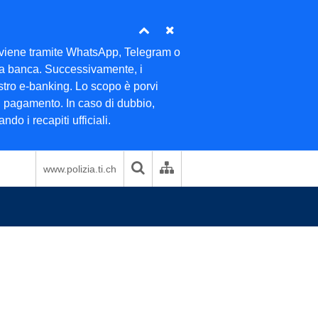
 avviene tramite WhatsApp, Telegram o
ella banca. Successivamente, i
ostro e-banking. Lo scopo è porvi
di pagamento. In caso di dubbio,
do i recapiti ufficiali.
www.polizia.ti.ch