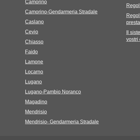
Camorino
Regol
Camorino-Gendarmeria Stradale
Regol
Caslano
presta
Cevio
Il sis
vostri
Chiasso
Faido
Lamone
Locarno
Lugano
Lugano-Pambio Noranco
Magadino
Mendrisio
Mendrisio- Gendarmeria Stradale