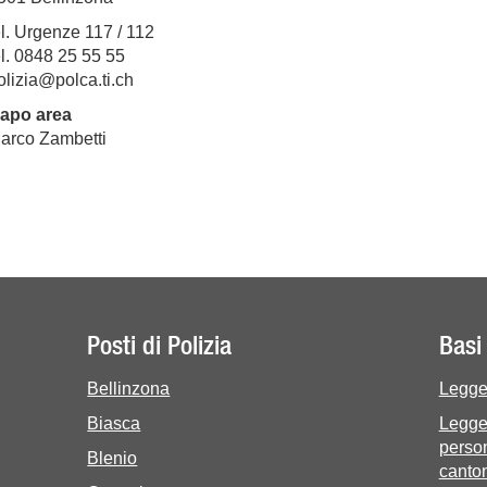
el. Urgenze 117 / 112
el. 0848 25 55 55
olizia@polca.ti.ch
apo area
arco Zambetti
Posti di Polizia
Basi 
Bellinzona
Legge 
Biasca
Legge 
person
Blenio
canton